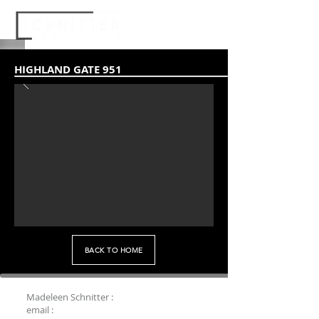
HIGHLAND GATE 951
BACK TO HOME
Madeleen Schnitter :
083 290 6097
email :
madeleen@schnitter.co.za